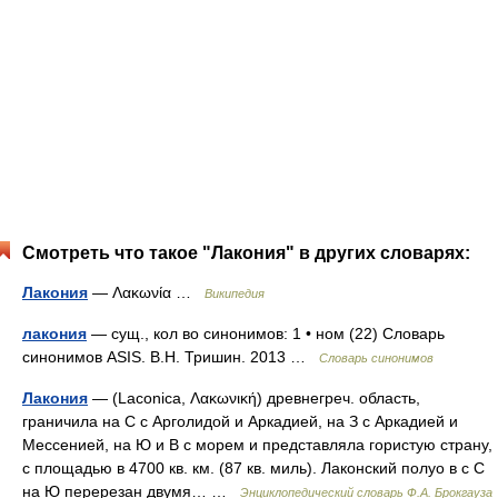
Смотреть что такое "Лакония" в других словарях:
Лакония
— Λακωνία …
Википедия
лакония
— сущ., кол во синонимов: 1 • ном (22) Словарь
синонимов ASIS. В.Н. Тришин. 2013 …
Словарь синонимов
Лакония
— (Laconica, Λακωνική) древнегреч. область,
граничила на С с Арголидой и Аркадией, на З с Аркадией и
Мессенией, на Ю и В с морем и представляла гористую страну,
с площадью в 4700 кв. км. (87 кв. миль). Лаконский полуо в с С
на Ю перерезан двумя… …
Энциклопедический словарь Ф.А. Брокгауза