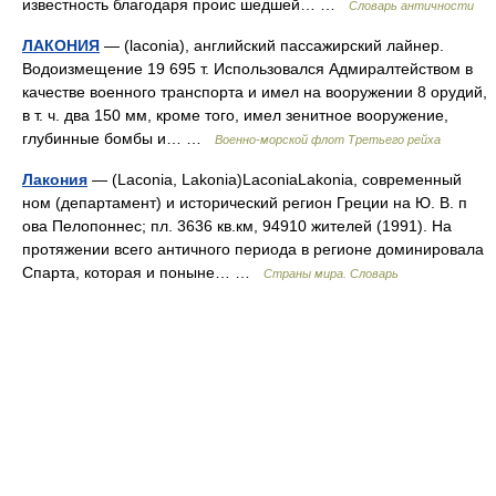
известность благодаря проис шедшей… …
Словарь античности
ЛАКОНИЯ
— (laconia), английский пассажирский лайнер.
Водоизмещение 19 695 т. Использовался Адмиралтейством в
качестве военного транспорта и имел на вооружении 8 орудий,
в т. ч. два 150 мм, кроме того, имел зенитное вооружение,
глубинные бомбы и… …
Военно-морской флот Третьего рейха
Лакония
— (Laconia, Lakonia)LaconiaLakonia, современный
ном (департамент) и исторический регион Греции на Ю. В. п
ова Пелопоннес; пл. 3636 кв.км, 94910 жителей (1991). На
протяжении всего античного периода в регионе доминировала
Спарта, которая и поныне… …
Страны мира. Словарь