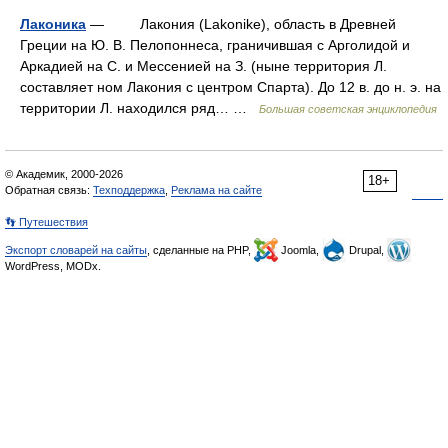
Лаконика
— Лакония (Lakonike), область в Древней
Греции на Ю. В. Пелопоннеса, граничившая с Арголидой и
Аркадией на С. и Мессенией на З. (ныне территория Л.
составляет ном Лакония с центром Спарта). До 12 в. до н. э. на
территории Л. находился ряд… …
Большая советская энциклопедия
© Академик, 2000-2026
18+
Обратная связь:
Техподдержка
,
Реклама на сайте
👣 Путешествия
Экспорт словарей на сайты
, сделанные на PHP,
Joomla,
Drupal,
WordPress, MODx.