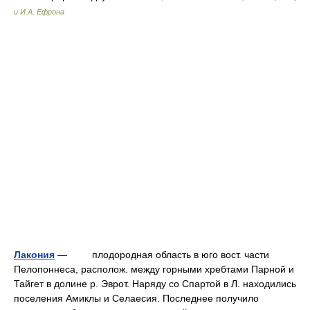
и И.А. Ефрона
Лакония
— плодородная область в юго вост. части
Пелопоннеса, располож. между горными хребтами Парной и
Тайгет в долине р. Эврот. Наряду со Спартой в Л. находились
поселения Амиклы и Селаесия. Последнее получило