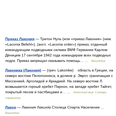
Приказ Лакония
— Тритон Нуль (или «приказ Лакония» (нем.
«Laconia Befehl»), (англ. «Laconia order») приказ, отданный
командующим подводными силами ВМФ Германии Карлом
Дёницем 17 сентября 1942 года командирам всех подводных
лодок. Приказ запрещал оказывать помощь… …
Википедия
Лаконика (Лакония)
— (греч. Lakonike) область в Греции, на
северо востоке Пелопоннеса, в долине р. Эврот, граничащая с
Мессенией, Арголидой и Аркадией. На северо востоке Л.
возвышается горный хребет Парнон, на западе хребет Тайгет,
покрытый лесом и пастбищами и… …
Античный мир. Словарь-
справочник.
Лакон
— Лакония Λακωνία Столица Спарта Население …
Википедия