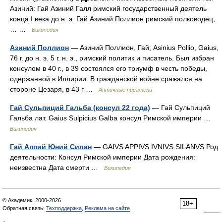
Азиний: Гай Азиний Галл римский государственный деятель
конца I века до н. э. Гай Азиний Поллион римский полководец,
… …
Википедия
Азиний Поллион
— Азиний Поллион, Гай; Asinius Pollio, Gaius,
76 г. до н. э. 5 г. н. э., римский политик и писатель. Был избран
консулом в 40 г., в 39 состоялся его триумф в честь победы,
одержанной в Иллирии. В гражданской войне сражался на
стороне Цезаря, в 43 г …
Античные писатели
Гай Сульпиций Гальба (консул 22 года)
— Гай Сульпиций
Гальба лат. Gaius Sulpicius Galba консул Римской империи …
Википедия
Гай Аппий Юний Силан
— GAIVS APPIVS IVNIVS SILANVS Род
деятельности: Консул Римской империи Дата рождения:
неизвестна Дата смерти …
Википедия
© Академик, 2000-2026
18+
Обратная связь:
Техподдержка
,
Реклама на сайте