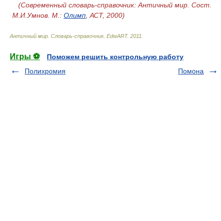
(Современный словарь-справочник: Античный мир. Cост.
М.И.Умнов. М.:
Олимп
, АСТ, 2000)
Античный мир. Словарь-справочник
.
EdwART
.
2011
.
Игры ⚽
Поможем решить контрольную работу
Полихромия
Помона