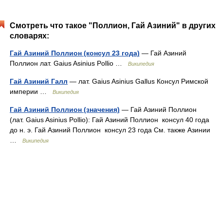
Смотреть что такое "Поллион, Гай Азиний" в других
словарях:
Гай Азиний Поллион (консул 23 года)
— Гай Азиний
Поллион лат. Gaius Asinius Pollio …
Википедия
Гай Азиний Галл
— лат. Gaius Asinius Gallus Консул Римской
империи …
Википедия
Гай Азиний Поллион (значения)
— Гай Азиний Поллион
(лат. Gaius Asinius Pollio): Гай Азиний Поллион консул 40 года
до н. э. Гай Азиний Поллион консул 23 года См. также Азинии
…
Википедия