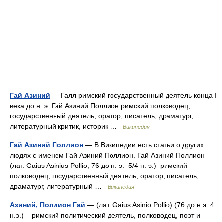
Гай Азиний
— Галл римский государственный деятель конца I
века до н. э. Гай Азиний Поллион римский полководец,
государственный деятель, оратор, писатель, драматург,
литературный критик, историк …
Википедия
Гай Азиний Поллион
— В Википедии есть статьи о других
людях с именем Гай Азиний Поллион. Гай Азиний Поллион
(лат. Gaius Asinius Pollio, 76 до н. э. 5/4 н. э.) римский
полководец, государственный деятель, оратор, писатель,
драматург, литературный …
Википедия
Азиний, Поллион Гай
— (лат. Gaius Asinio Pollio) (76 до н.э. 4
н.э.) римский политический деятель, полководец, поэт и