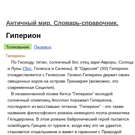
Античный мир. Словарь-справочник.
Гиперион
Толкование
Перевод
Гиперион
По Гесиоду, титан, солнечный бог, отец зари-Авроры, Солнца
и Луны (
Эос
, Гелиоса и Селены). В "Одиссее" (XII) Гиперион
отождествляется с Гелиосом: Гелиос-Гиперион держит своих
священных коров на острове Тринакрия (возможно, это
современная Сицилия).
В незаконченной поэме Китса "Гиперион" молодой
солнечный олимпиец Аполлон поражает Гипериона,
последнего из восставших титанов. "Гиперион" - это также
название философского романа немецкого поэта-романтика
Гёльдерлина. В этом романе байронический герой пытается
освободить Грецию от турков и, когда ему это не удается,
становится отшельником и живет в гармонии с Природой