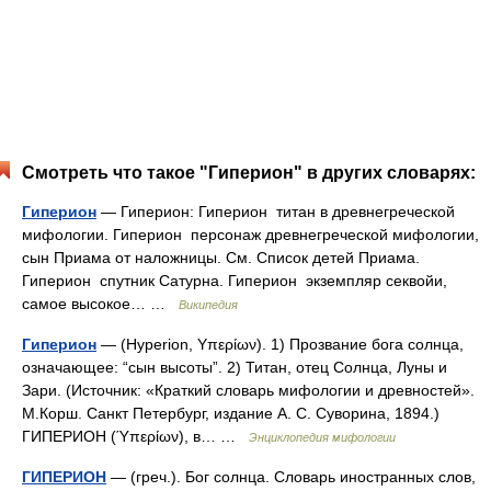
Смотреть что такое "Гиперион" в других словарях:
Гиперион
— Гиперион: Гиперион титан в древнегреческой
мифологии. Гиперион персонаж древнегреческой мифологии,
сын Приама от наложницы. См. Список детей Приама.
Гиперион спутник Сатурна. Гиперион экземпляр секвойи,
самое высокое… …
Википедия
Гиперион
— (Hyperion, Υπερίων). 1) Прозвание бога солнца,
означающее: “сын высоты”. 2) Титан, отец Солнца, Луны и
Зари. (Источник: «Краткий словарь мифологии и древностей».
М.Корш. Санкт Петербург, издание А. С. Суворина, 1894.)
ГИПЕРИОН (Ύπερίων), в… …
Энциклопедия мифологии
ГИПЕРИОН
— (греч.). Бог солнца. Словарь иностранных слов,