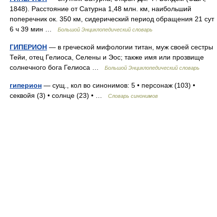
1848). Расстояние от Сатурна 1,48 млн. км, наибольший
поперечник ок. 350 км, сидерический период обращения 21 сут
6 ч 39 мин …
Большой Энциклопедический словарь
ГИПЕРИОН
— в греческой мифологии титан, муж своей сестры
Тейи, отец Гелиоса, Селены и Эос; также имя или прозвище
солнечного бога Гелиоса …
Большой Энциклопедический словарь
гиперион
— сущ., кол во синонимов: 5 • персонаж (103) •
секвойя (3) • солнце (23) • …
Словарь синонимов