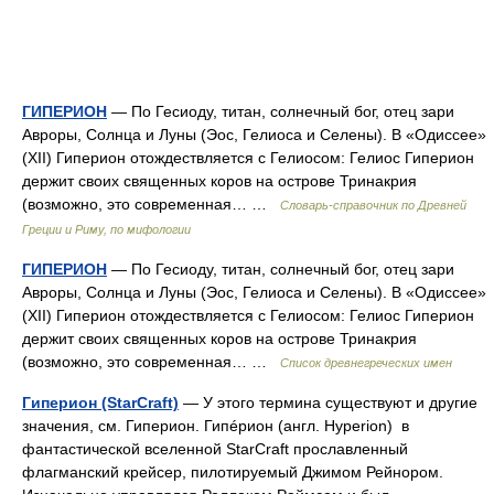
ГИПЕРИОН
— По Гесиоду, титан, солнечный бог, отец зари
Авроры, Солнца и Луны (Эос, Гелиоса и Селены). В «Одиссее»
(XII) Гиперион отождествляется с Гелиосом: Гелиос Гиперион
держит своих священных коров на острове Тринакрия
(возможно, это современная… …
Cловарь-справочник по Древней
Греции и Риму, по мифологии
ГИПЕРИОН
— По Гесиоду, титан, солнечный бог, отец зари
Авроры, Солнца и Луны (Эос, Гелиоса и Селены). В «Одиссее»
(XII) Гиперион отождествляется с Гелиосом: Гелиос Гиперион
держит своих священных коров на острове Тринакрия
(возможно, это современная… …
Список древнегреческих имен
Гиперион (StarCraft)
— У этого термина существуют и другие
значения, см. Гиперион. Гипéрион (англ. Hyperion) в
фантастической вселенной StarCraft прославленный
флагманский крейсер, пилотируемый Джимом Рейнором.