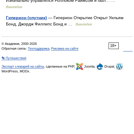
Изначально управлялся Роллоком Раймсом и был… …
Википедия
Гиперион (спутник)
— Гиперион Открытие Открыт Уильям
Бонд, Джордж Филлипс Бонд и …
Википедия
© Академик, 2000-2026
18+
Обратная связь:
Техподдержка
,
Реклама на сайте
👣 Путешествия
Экспорт словарей на сайты
, сделанные на PHP,
Joomla,
Drupal,
WordPress, MODx.