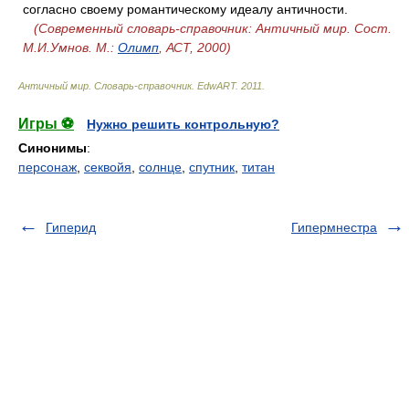
согласно своему романтическому идеалу античности.
(Современный словарь-справочник: Античный мир. Cост.
М.И.Умнов. М.:
Олимп
, АСТ, 2000)
Античный мир. Словарь-справочник
.
EdwART
.
2011
.
Игры ⚽
Нужно решить контрольную?
Синонимы
:
персонаж
,
секвойя
,
солнце
,
спутник
,
титан
Гиперид
Гипермнестра