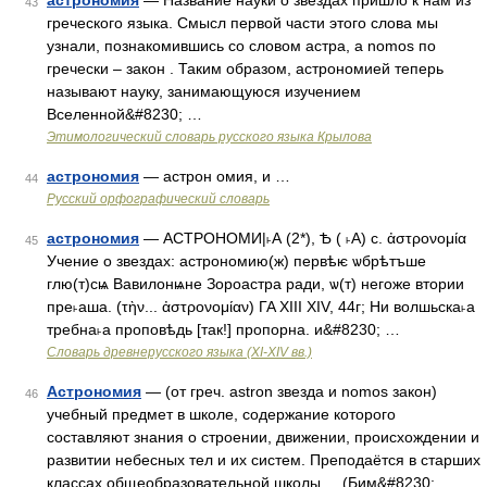
астрономия
— Название науки о звездах пришло к нам из
43
греческого языка. Смысл первой части этого слова мы
узнали, познакомившись со словом астра, a nomos по
гречески – закон . Таким образом, астрономией теперь
называют науку, занимающуюся изучением
Вселенной&#8230; …
Этимологический словарь русского языка Крылова
астрономия
— астрон омия, и …
44
Русский орфографический словарь
астрономия
— АСТРОНОМИ|˫А (2*), Ѣ ( ˫А) с. ἀστρονομία
45
Учение о звездах: астрономию(ж) первѣѥ ѡбрѣтъше
глю(т)сѩ Вавилонѩне Зороастра ради, ѡ(т) негоже втории
пре˫аша. (τὴν... ἀστρονομίαν) ΓΑ XIII XIV, 44г; Ни волшьска˫а
требна˫а проповѣдь [так!] пропорна. и&#8230; …
Словарь древнерусского языка (XI-XIV вв.)
Астрономия
— (от греч. astron звезда и nomos закон)
46
учебный предмет в школе, содержание которого
составляют знания о строении, движении, происхождении и
развитии небесных тел и их систем. Преподаётся в старших
классах общеобразовательной школы. (Бим&#8230; …