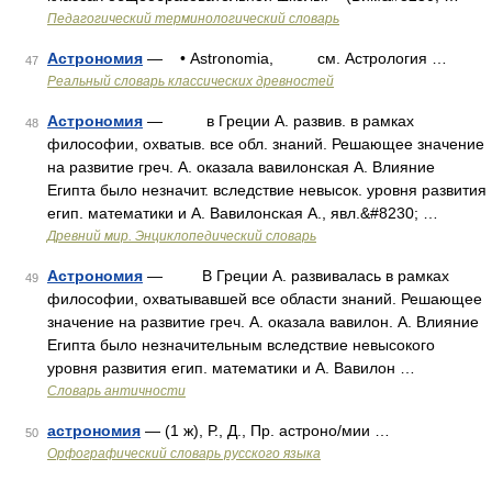
Педагогический терминологический словарь
Астрономия
— • Astronomia, см. Астрология …
47
Реальный словарь классических древностей
Астрономия
— в Греции А. развив. в рамках
48
философии, охватыв. все обл. знаний. Решающее значение
на развитие греч. А. оказала вавилонская А. Влияние
Египта было незначит. вследствие невысок. уровня развития
егип. математики и А. Вавилонская А., явл.&#8230; …
Древний мир. Энциклопедический словарь
Астрономия
— В Греции А. развивалась в рамках
49
философии, охватывавшей все области знаний. Решающее
значение на развитие греч. А. оказала вавилон. А. Влияние
Египта было незначительным вследствие невысокого
уровня развития егип. математики и А. Вавилон …
Словарь античности
астрономия
— (1 ж), Р., Д., Пр. астроно/мии …
50
Орфографический словарь русского языка