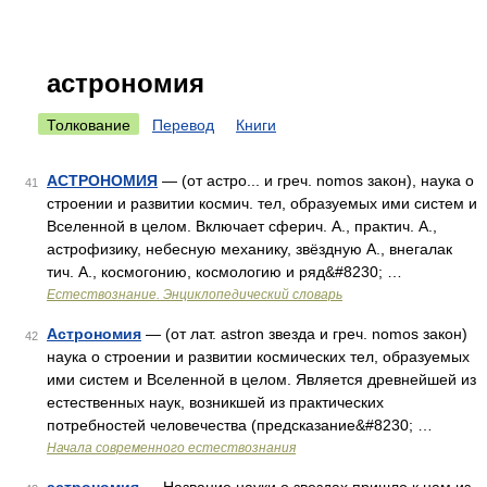
астрономия
Толкование
Перевод
Книги
АСТРОНОМИЯ
— (от астро... и греч. nomos закон), наука о
41
строении и развитии космич. тел, образуемых ими систем и
Вселенной в целом. Включает сферич. А., практич. А.,
астрофизику, небесную механику, звёздную А., внегалак
тич. А., космогонию, космологию и ряд&#8230; …
Естествознание. Энциклопедический словарь
Астрономия
— (от лат. astron звезда и греч. nomos закон)
42
наука о строении и развитии космических тел, образуемых
ими систем и Вселенной в целом. Является древнейшей из
естественных наук, возникшей из практических
потребностей человечества (предсказание&#8230; …
Начала современного естествознания