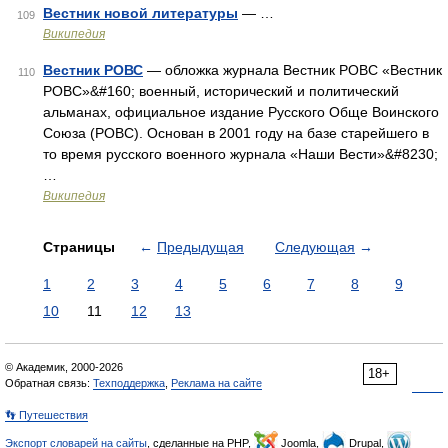
Вестник новой литературы
— …
109
Википедия
Вестник РОВС
— обложка журнала Вестник РОВС «Вестник
110
РОВС»&#160; военный, исторический и политический
альманах, официальное издание Русского Обще Воинского
Союза (РОВС). Основан в 2001 году на базе старейшего в
то время русского военного журнала «Наши Вести»&#8230;
…
Википедия
Страницы
←
Предыдущая
Следующая
→
1
2
3
4
5
6
7
8
9
10
11
12
13
© Академик, 2000-2026
18+
Обратная связь:
Техподдержка
,
Реклама на сайте
👣 Путешествия
Экспорт словарей на сайты
, сделанные на PHP,
Joomla,
Drupal,