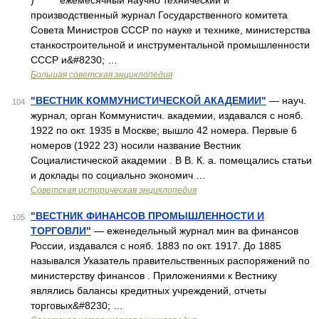
) ежемесячный научно технический и
производственный журнал Государственного комитета
Совета Министров СССР по науке и технике, министерства
станкостроительной и инструментальной промышленности
СССР и&#8230; …
Большая советская энциклопедия
"ВЕСТНИК КОММУНИСТИЧЕСКОЙ АКАДЕМИИ"
— науч.
104
журнал, орган Коммунистич. академии, издавался с нояб.
1922 по окт. 1935 в Москве; вышло 42 номера. Первые 6
номеров (1922 23) носили название Вестник
Социалистической академии . В В. К. а. помещались статьи
и доклады по социально экономич …
Советская историческая энциклопедия
"ВЕСТНИК ФИНАНСОВ ПРОМЫШЛЕННОСТИ И
105
ТОРГОВЛИ"
— еженедельный журнал мин ва финансов
России, издавался с нояб. 1883 по окт. 1917. До 1885
назывался Указатель правительственных распоряжений по
министерству финансов . Приложениями к Вестнику
являлись балансы кредитных учреждений, отчеты
торговых&#8230; …