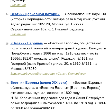
редактор …
Википедия
Вестник церковной истории
— Специализация: научный
24
(история) Периодичность: четыре раза в год Язык: русский
Адрес редакции: 105120, Москва, ул. Нижняя
Сыромятническая 10а, с. 1 Главный редактор …
Википедия
«Вестник Европы»
— «Вестник Европы», общественно
25
политический, научный и литературный журнал. Выходил в
Петербурге с марта 1866 по март 1918 ежемесячно (в
1866&#151;67 ежеквартально). Редакция &#151; на
Галерной (ныне Красной) улице, 20, с 1910 &#151; на
Моховой&#8230; …
Энциклопедический справочник «Санкт-Петербург»
Вестник Европы (конец XIX века)
— «Вестник Европы»,
26
обложка журнала «Вестник Европы» (Вѣстникъ Европы)
ежемесячный журнал, основан в 1802 году
Н. М. Карамзиным издавался два года в Санкт Петербурге,
позже возродился и выпускался с 1866 по 1918 год. С 1866
по 1868 год журнал&#8230; …