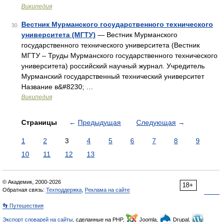
Википедия
Вестник Мурманского государственного технического
30
университета (МГТУ)
— Вестник Мурманского
государственного технического университета (Вестник
МГТУ – Труды Мурманского государственного технического
университета) российский научный журнал. Учредитель
Мурманский государственный технический университет
Название в&#8230; …
Википедия
Страницы
←
Предыдущая
Следующая
→
1
2
3
4
5
6
7
8
9
10
11
12
13
© Академик, 2000-2026
18+
Обратная связь:
Техподдержка
,
Реклама на сайте
👣 Путешествия
Экспорт словарей на сайты
, сделанные на PHP,
Joomla,
Drupal,