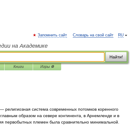
Запомнить сайт
Словарь на свой сайт
RU
едии на Академике
Найти!
Книги
Игры ⚽
— религиозная система современных потомков коренного
главным образом на севере континента, в Арнемленде и в
ация первобытных племен была сравнительно минимальной.