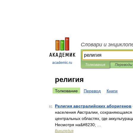
Словари и энциклоп
academic.ru
Толкования
Переводы
религия
Толкование
Перевод
Книги
Религия австралийских аборигенов
81
населения Австралии, сохраняющаяся 
центральных областях, где аккультур
Несмотря на&#8230; …
Википедия