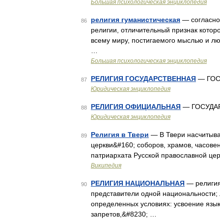
Большая психологическая энциклопедия
религия гуманистическая
— согласно 
86
религии, отличительный признак которо
всему миру, постигаемого мыслью и лю
…
Большая психологическая энциклопедия
РЕЛИГИЯ ГОСУДАРСТВЕННАЯ
— ГОС
87
Юридическая энциклопедия
РЕЛИГИЯ ОФИЦИАЛЬНАЯ
— ГОСУДА
88
Юридическая энциклопедия
Религия в Твери
— В Твери насчитыва
89
церкви&#160; соборов, храмов, часове
патриархата Русской православной церк
Википедия
РЕЛИГИЯ НАЦИОНАЛЬНАЯ
— религия
90
представители одной национальности; 
определенных условиях: усвоение язы
запретов,&#8230; …