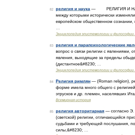
религия и наука
— РЕЛИГИЯ И НАУКА 
82
между которыми исторически изменяли
европейском общественном сознании, н
…
Энциклопедия эпистемологии и философии 
религия и парапсихологические явл
83
вопрос о связи религии с явлениями, 
явления, выходящие за пределы обыден
(дистантное&#8230; …
Энциклопедия эпистемологии и философии 
Религия римлян
— (Roman religion), р
84
форме имела много общего с религией 
этрусков и др. племен, населявших Ита
Всемирная история
религия авторитарная
— согласно Э. 
85
(светской) религии, отличающийся пр
судьбами и требующей послушания, поч
силы,&#8230; …