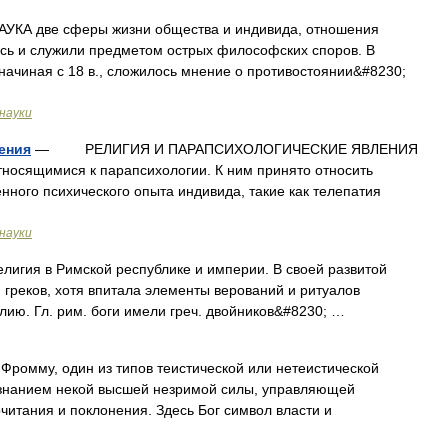
две сферы жизни общества и индивида, отношения
сь и служили предметом острых философских споров. В
ачиная с 18 в., сложилось мнение о противостоянии&#8230;
науки
ения
— РЕЛИГИЯ И ПАРАПСИХОЛОГИЧЕСКИЕ ЯВЛЕНИЯ
относящимися к парапсихологии. К ним принято относить
ного психического опыта индивида, такие как телепатия
науки
елигия в Римской республике и империи. В своей развитой
греков, хотя впитала элементы верований и ритуалов
лию. Гл. рим. боги имели греч. двойников&#8230; …
Фромму, один из типов теистической или нетеистической
изнанием некой высшей незримой силы, управляющей
итания и поклонения. Здесь Бог символ власти и