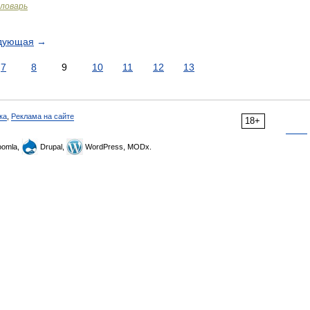
словарь
дующая
→
7
8
9
10
11
12
13
ка
,
Реклама на сайте
18+
omla,
Drupal,
WordPress, MODx.