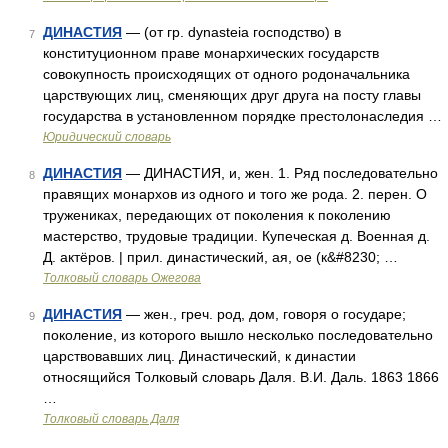
ДИНАСТИЯ
— (от гр. dynasteia господство) в
7
конституционном праве монархических государств
совокупность происходящих от одного родоначальника
царствующих лиц, сменяющих друг друга на посту главы
государства в установленном порядке престолонаследия …
Юридический словарь
ДИНАСТИЯ
— ДИНАСТИЯ, и, жен. 1. Ряд последовательно
8
правящих монархов из одного и того же рода. 2. перен. О
тружениках, передающих от поколения к поколению
мастерство, трудовые традиции. Купеческая д. Военная д.
Д. актёров. | прил. династический, ая, ое (к&#8230; …
Толковый словарь Ожегова
ДИНАСТИЯ
— жен., греч. род, дом, говоря о государе;
9
поколение, из которого вышло несколько последовательно
царствовавших лиц. Династический, к династии
относящийся Толковый словарь Даля. В.И. Даль. 1863 1866
…
Толковый словарь Даля