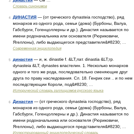
династия
— См …
3
Словарь синонимов
ДИНАСТИЯ
— (от греческого dynasteia господство), ряд
4
монархов из одного рода, семьи (дома) (Бурбоны, Валуа,
Габсбурги, Гогенцоллерны и др.). Династия называется по
имени родоначальника или основателя (Рюриковичи,
Ягеллоны), либо выдающегося представителя&#8230; …
Современная энциклопедия
династия
— и, ж. dinastie f. &LT;лат. dinastia &LT;гр.
5
dynasteia &LT; dynastes властелин. 1. Несколько монархов
одного и того же рода, последовательно сменяющие друг
друга по праву наследования. Сл. 18. Генрик сеи .. и по нем
последствующии Короли, под&#8230; …
Исторический словарь галлицизмов русского языка
Династия
— (от греческого dynasteia господство), ряд
6
монархов из одного рода, семьи (дома) (Бурбоны, Валуа,
Габсбурги, Гогенцоллерны и др.). Династия называется по
имени родоначальника или основателя (Рюриковичи,
Ягеллоны), либо выдающегося представителя&#8230; …
Иллюстрированный энциклопедический словарь