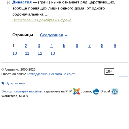
Династия
— (греч.) ныне означает ряд царствующих,
10
вообще правящих лициз одного дома, от одного
родоначальника …
Энциклопедия Брокгауза и Ефрона
Страницы
Следующая
→
1
2
3
4
5
6
7
8
9
10
11
12
13
© Академик, 2000-2026
18+
Обратная связь:
Техподдержка
,
Реклама на сайте
👣 Путешествия
Экспорт словарей на сайты
, сделанные на PHP,
Joomla,
Drupal,
WordPress, MODx.